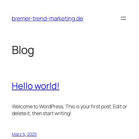
Zum
Inhalt
bremer-trend-marketing.de
springen
Blog
Hello world!
Welcome to WordPress. This is your first post. Edit or
delete it, then start writing!
März 5, 2025